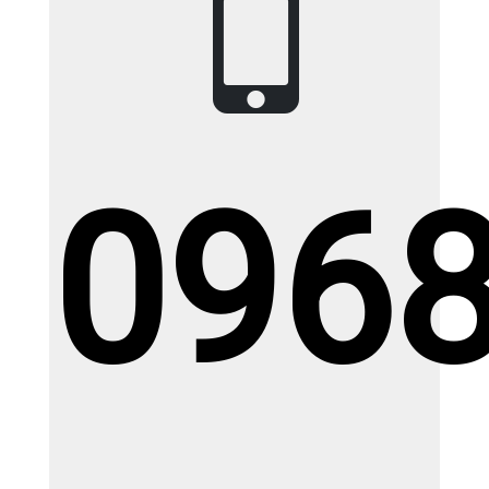
Bộ tủ chậu gương led sấy cảm ứng KT (
50 x 1m )
Giá: 11.000.000đ
Giá KM: 11.000.000đ
XEM CHI TIẾT
096
Gạch Ấn Độ KT(1200x1200mm)
EAGLEONYXBROWN
Giá: Liên hệđ
Giá KM: Liên hệđ
XEM CHI TIẾT