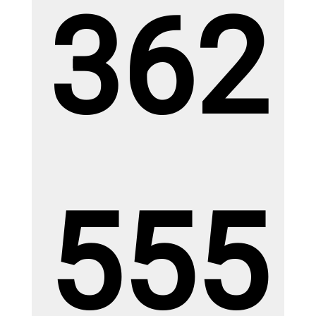
362
Gạch Ấn Độ KT ( 1.2 x 1.8m
)RBAU12182 DEON CREMA
Giá: Liên hệđ
Giá KM: Liên hệđ
XEM CHI TIẾT
555