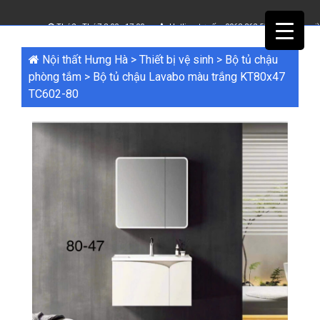
Thứ2 - Thứ7 8.00 - 17.00
Hotline tư vấn:
0968 362 555
(Bấm để gọi)
Nội thất Hưng Hà
>
Thiết bị vệ sinh
>
Bộ tủ chậu
phòng tắm
>
Bộ tủ chậu Lavabo màu trắng KT80x47
TC602-80