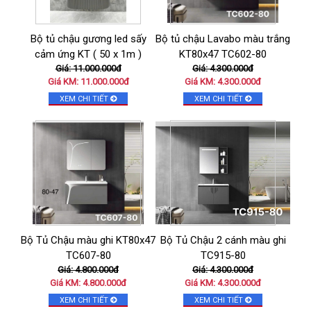
Bộ tủ chậu gương led sấy
Bộ tủ chậu Lavabo màu trắng
cảm ứng KT ( 50 x 1m )
KT80x47 TC602-80
Giá: 11.000.000đ
Giá: 4.300.000đ
Giá KM: 11.000.000đ
Giá KM: 4.300.000đ
XEM CHI TIẾT
XEM CHI TIẾT
Bộ Tủ Chậu màu ghi KT80x47
Bộ Tủ Chậu 2 cánh màu ghi
TC607-80
TC915-80
Giá: 4.800.000đ
Giá: 4.300.000đ
Giá KM: 4.800.000đ
Giá KM: 4.300.000đ
XEM CHI TIẾT
XEM CHI TIẾT