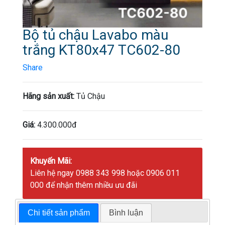
Bộ tủ chậu Lavabo màu
trắng KT80x47 TC602-80
Share
Hãng sản xuất:
Tủ Chậu
Giá:
4.300.000đ
Khuyến Mãi:
Liên hệ ngay 0988 343 998 hoặc 0906 011
000 để nhận thêm nhiều ưu đãi
Chi tiết sản phẩm
Bình luận