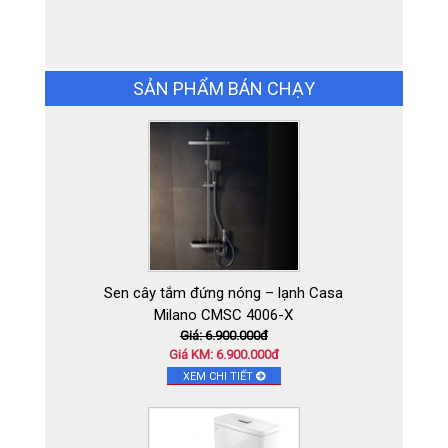
Gạch Ấn Độ KT ( 1.2 x 1.8m
)RBAU12181 STATUARIO SMART
Giá: Liên hệđ
Giá KM: Liên hệđ
SẢN PHẨM BÁN CHẠY
XEM CHI TIẾT
Sen cây tắm đứng nóng – lạnh Casa
Milano CMSC 4006-X
Giá: 6.900.000đ
Giá KM: 6.900.000đ
XEM CHI TIẾT