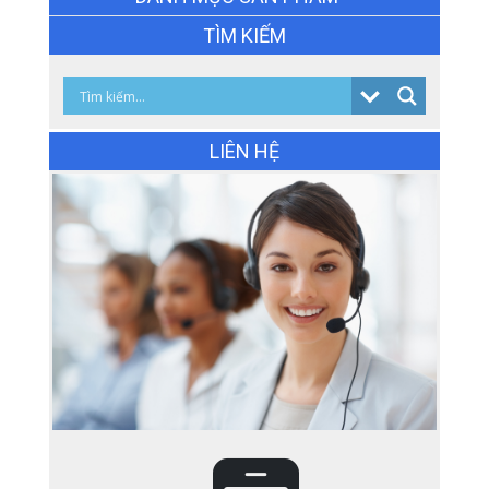
TÌM KIẾM
LIÊN HỆ
Chậu rửa bát 1 hố chống xước KT(
80×48 ) cm
Giá: 3.200.000đ
Giá KM: 3.200.000đ
XEM CHI TIẾT