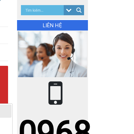
LIÊN HỆ
Gạch Ấn Độ
KT(1200x1200mm)
EAGLEONYXBROWN
Giá: Liên hệđ
Giá KM: Liên hệđ
XEM CHI TIẾT
0968