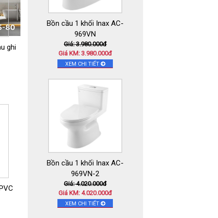
Bồn cầu 1 khối Inax AC-
969VN
Giá: 3.980.000đ
u ghi
Giá KM: 3.980.000đ
XEM CHI TIẾT
Bồn cầu 1 khối Inax AC-
969VN-2
Giá: 4.020.000đ
 PVC
Giá KM: 4.020.000đ
XEM CHI TIẾT