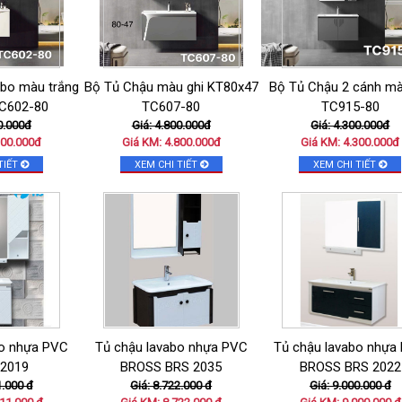
abo màu trắng
Bộ Tủ Chậu màu ghi KT80x47
Bộ Tủ Chậu 2 cánh mà
C602-80
TC607-80
TC915-80
0.000đ
Giá: 4.800.000đ
Giá: 4.300.000đ
300.000đ
Giá KM: 4.800.000đ
Giá KM: 4.300.000đ
TIẾT
XEM CHI TIẾT
XEM CHI TIẾT
bo nhựa PVC
Tủ chậu lavabo nhựa PVC
Tủ chậu lavabo nhựa
2019
BROSS BRS 2035
BROSS BRS 2022
1.000 đ
Giá: 8.722.000 đ
Giá: 9.000.000 đ