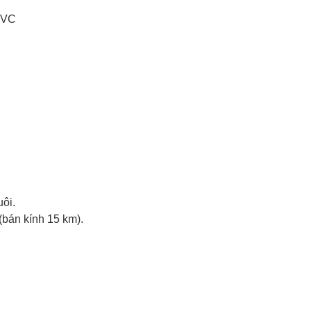
PVC
C
uôi.
(bán kính 15 km).