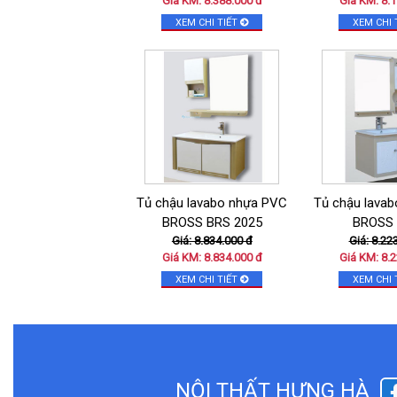
Giá KM: 8.388.000 đ
Giá KM: 8.1
XEM CHI TIẾT
XEM CHI 
Tủ chậu lavabo nhựa PVC
Tủ chậu lava
BROSS BRS 2025
BROSS 
Giá: 8.834.000 đ
Giá: 8.22
Giá KM: 8.834.000 đ
Giá KM: 8.2
XEM CHI TIẾT
XEM CHI 
NỘI THẤT HƯNG HÀ