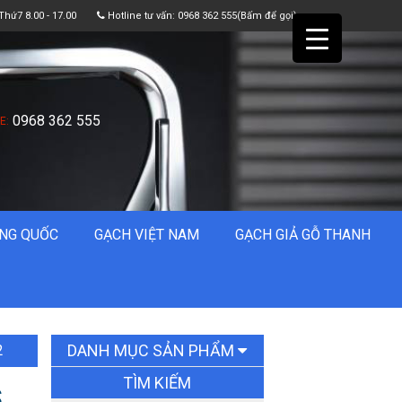
chống xước KT( 80×48 )
Thứ7 8.00 - 17.00
Hotline tư vấn:
0968 362 555
(Bấm để gọi)
cm
Giá: 3.200.000đ
Giá KM: 3.200.000đ
XEM CHI TIẾT
0968 362 555
E:
NG QUỐC
GẠCH VIỆT NAM
GẠCH GIẢ GỖ THANH
Bộ tủ chậu gương led
sấy cảm ứng KT ( 50 x
1m )
Giá: 11.000.000đ
Giá KM: 11.000.000đ
DANH MỤC SẢN PHẨM
2
XEM CHI TIẾT
TÌM KIẾM
S