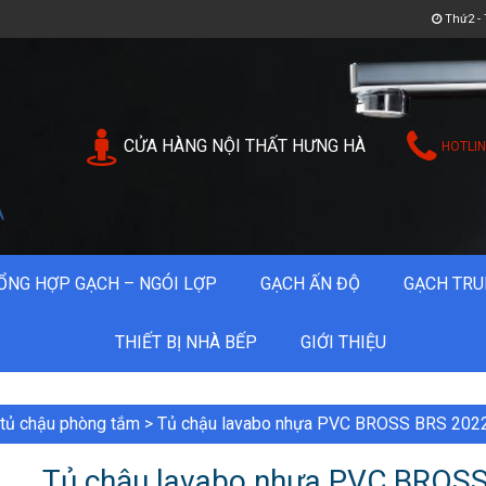
Thứ2 - 
CỬA HÀNG NỘI THẤT HƯNG HÀ
HOTLIN
ỔNG HỢP GẠCH – NGÓI LỢP
GẠCH ẤN ĐỘ
GẠCH TRU
THIẾT BỊ NHÀ BẾP
GIỚI THIỆU
tủ chậu phòng tắm
>
Tủ chậu lavabo nhựa PVC BROSS BRS 202
Tủ chậu lavabo nhựa PVC BROS