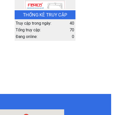
THỐNG KÊ TRUY CẬP
Truy cập trong ngày:
40
Tổng truy cập:
70
Đang online:
0
Chậu rửa bát 1 hố
chống xước KT( 80×48 )
cm
Giá: 3.200.000đ
Giá KM: 3.200.000đ
XEM CHI TIẾT