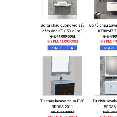
Bộ tủ chậu gương led sấy
Bộ tủ chậu Lav
cảm ứng KT ( 50 x 1m )
KT80x47 T
Giá: 11.000.000đ
Giá: 4.30
Giá KM: 11.000.000đ
Giá KM: 4.
XEM CHI TIẾT
XEM CHI 
Tủ chậu lavabo nhựa PVC
Tủ chậu lava
BROSS 2011
BROSS 
Giá: 8.388.000 đ
Giá: 8.11