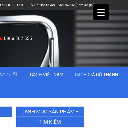
Thứ7 8.00 - 17.00
Hotline tư vấn:
0968 362 555
(Bấm để gọi)
0968 362 555
E:
Bộ tủ chậu gương led
sấy cảm ứng KT ( 50 x
1m )
Giá: 15.000.000đ
Giá KM: 11.000.000đ
NG QUỐC
GẠCH VIỆT NAM
GẠCH GIẢ GỖ THANH
XEM CHI TIẾT
DANH MỤC SẢN PHẨM
TÌM KIẾM