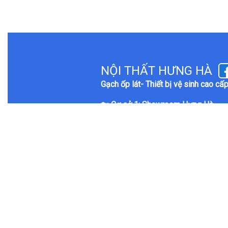
NỘI THẤT HƯNG HÀ
Gạch ốp lát- Thiết bị vệ sinh cao cấ
🏡 Cơ sở 1: Showroom Hưng Hà
79 Đường Nguyễn Lam - Phường Li
Hà Nam
(ngay cổng trường quốc tế
Hotline:
0968 362 555
🏡 Cơ sở 2: Showroom Lộc Phát
39 Nguyễn Phúc Lai - Phường Liêm
Nam
Hotline:
0968 869 222
🏡 Cơ sở 3: Showroom Thành Đạt