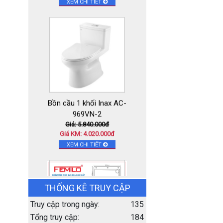
XEM CHI TIẾT
Bồn cầu 1 khối Inax AC-
969VN-2
Giá: 5.840.000đ
Giá KM: 4.020.000đ
XEM CHI TIẾT
THỐNG KÊ TRUY CẬP
Truy cập trong ngày:
135
Tổng truy cập:
184