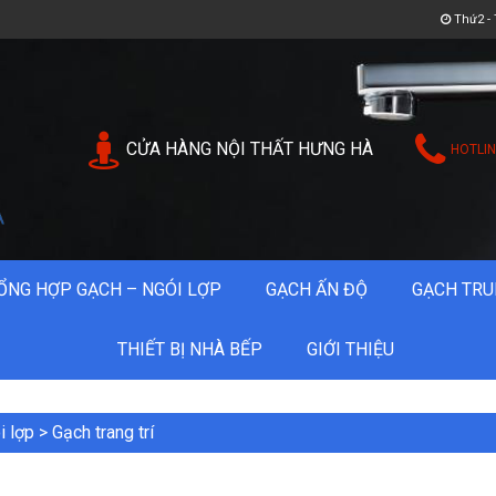
Thứ2 - 
CỬA HÀNG NỘI THẤT HƯNG HÀ
HOTLIN
ỔNG HỢP GẠCH – NGÓI LỢP
GẠCH ẤN ĐỘ
GẠCH TRU
THIẾT BỊ NHÀ BẾP
GIỚI THIỆU
i lợp
>
Gạch trang trí