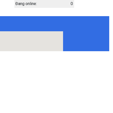
Đang online:
0
Chậu rửa bát 1 hố
chống xước KT( 80×48 )
cm
Giá: 5.200.000đ
Giá KM: 3.200.000đ
XEM CHI TIẾT
Bộ tủ chậu gương led
sấy cảm ứng KT ( 50 x
1m )
Giá: 15.000.000đ
Giá KM: 11.000.000đ