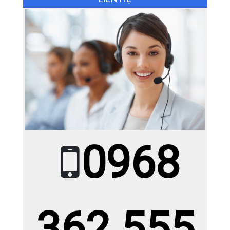
Gạch Ấn Độ KT ( 1.2 x 1.8m
)RBAU12182 DEON CREMA
Giá: 0đ
Giá KM: Liên hệ
XEM CHI TIẾT
0968
362 555