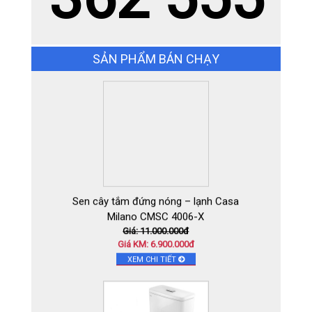
Gạch Ấn Độ KT ( 1.2 x 1.8m
)RBAU12181 STATUARIO SMART
Giá: 0đ
Giá KM: Liên hệ
SẢN PHẨM BÁN CHẠY
XEM CHI TIẾT
Sen cây tắm đứng nóng – lạnh Casa
Milano CMSC 4006-X
Giá: 11.000.000đ
Giá KM: 6.900.000đ
XEM CHI TIẾT