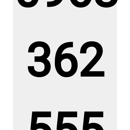
XEM CHI TIẾT
362
Gạch Ấn Độ KT ( 1.2 x 1.8m
)RBAU12182 DEON CREMA
Giá: Liên hệđ
Giá KM: Liên hệđ
XEM CHI TIẾT