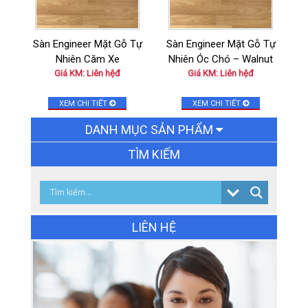
Sàn Engineer Mặt Gỗ Tự
Sàn Engineer Mặt Gỗ Tự
Nhiên Căm Xe
Nhiên Óc Chó – Walnut
Giá KM: Liên hệđ
Giá KM: Liên hệđ
XEM CHI TIẾT
XEM CHI TIẾT
DANH MỤC SẢN PHẨM
TÌM KIẾM
Chậu rửa bát 1 hố chống xước KT(
80×48 ) cm
Giá: 3.200.000đ
Giá KM: 3.200.000đ
LIÊN HỆ
XEM CHI TIẾT