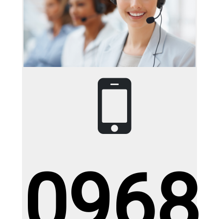
Bộ tủ chậu gương led sấy cảm ứng KT (
50 x 1m )
Giá: 11.000.000đ
Giá KM: 11.000.000đ
XEM CHI TIẾT
0968
Gạch Ấn Độ KT(1200x1200mm)
EAGLEONYXBROWN
Giá: Liên hệđ
Giá KM: Liên hệđ