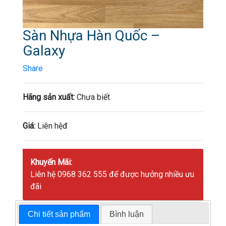
Sàn Nhựa Hàn Quốc –
Galaxy
Share
Hãng sản xuất:
Chưa biết
Giá:
Liên hệđ
Khuyến Mãi:
Liên hệ 0968 362 555 để được hưởng nhiều ưu
đãi
Chi tiết sản phẩm
Bình luận