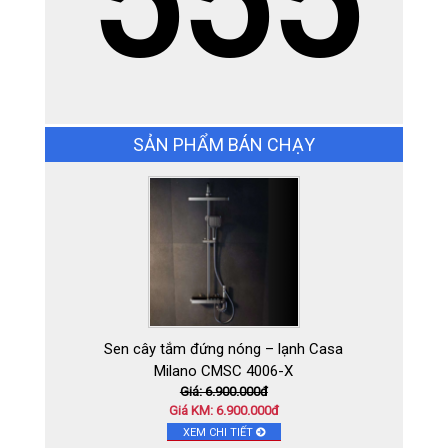
555
Gạch Ấn Độ KT ( 1.2 x 1.8m
)RBAU12181 STATUARIO SMART
Giá: Liên hệđ
Giá KM: Liên hệđ
SẢN PHẨM BÁN CHẠY
XEM CHI TIẾT
Sen cây tắm đứng nóng – lạnh Casa
Milano CMSC 4006-X
Giá: 6.900.000đ
Giá KM: 6.900.000đ
XEM CHI TIẾT