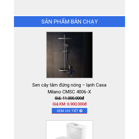
)RBAU12181 STATUARIO SMART
Giá: 0đ
Giá KM: Liên hệ
SẢN PHẨM BÁN CHẠY
XEM CHI TIẾT
Sen cây tắm đứng nóng – lạnh Casa
Milano CMSC 4006-X
Giá: 11.000.000đ
Giá KM: 6.900.000đ
XEM CHI TIẾT