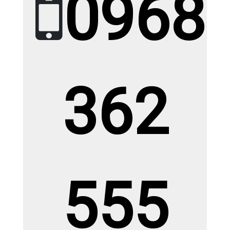
0968
Gạch Ấn Độ KT ( 1.2 x 1.8m
362
)RBAU12182 DEON CREMA
Giá: 0đ
Giá KM: Liên hệ
XEM CHI TIẾT
555
Gạch Ấn Độ KT ( 1.2 x 1.8m