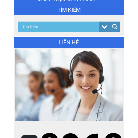
Bộ tủ chậu gương led sấy cảm ứng KT (
TÌM KIẾM
50 x 1m )
Giá: 15.000.000đ
Giá KM: 11.000.000đ
XEM CHI TIẾT
LIÊN HỆ
Gạch Ấn Độ KT(1200x1200mm)
EAGLEONYXBROWN
Giá: 0đ
Giá KM: Liên hệ
XEM CHI TIẾT