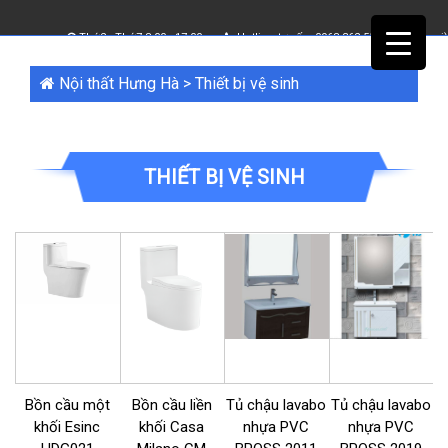
Thứ2 - Thứ7 8.00 - 17.00
Hotline tư vấn:
0968 362 555
(Bấm để gọi)
Nội thất Hưng Hà
>
Thiết bị vệ sinh
THIẾT BỊ VỆ SINH
Bồn cầu một
Bồn cầu liền
Tủ chậu lavabo
Tủ chậu lavabo
khối Esinc
khối Casa
nhựa PVC
nhựa PVC