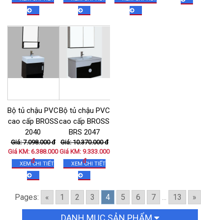
Chậu rửa bát 1 hố chống xước KT(
80×48 ) cm
Bộ tủ chậu PVC
Bộ tủ chậu PVC
Giá: 5.200.000đ
Giá KM: 3.200.000đ
cao cấp BROSS
cao cấp BROSS
XEM CHI TIẾT
2040
BRS 2047
Giá: 7.098.000 đ
Giá: 10.370.000 đ
Giá KM: 6.388.000
Giá KM: 9.333.000
đ
đ
XEM CHI TIẾT
XEM CHI TIẾT
Pages:
«
1
2
3
4
5
6
7
...
13
»
DANH MỤC SẢN PHẨM